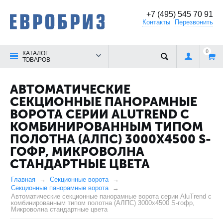
+7 (495) 545 70 91
Контакты
Перезвонить
0
КАТАЛОГ
ТОВАРОВ
АВТОМАТИЧЕСКИЕ
СЕКЦИОННЫЕ ПАНОРАМНЫЕ
ВОРОТА СЕРИИ ALUTREND С
КОМБИНИРОВАННЫМ ТИПОМ
ПОЛОТНА (АЛПС) 3000Х4500 S-
ГОФР, МИКРОВОЛНА
СТАНДАРТНЫЕ ЦВЕТА
Главная
Секционные ворота
Секционные панорамные ворота
Автоматические секционные панорамные ворота серии AluTrend с
комбинированным типом полотна (АЛПС) 3000х4500 S-гофр,
Микроволна стандартные цвета